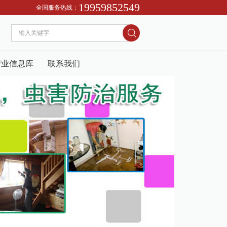
19959852549
“跟踪白蚁路。2、找出蚁巢、杀灭蚁王、保证根治。3、合同签约、在售后免费跟踪
全国服务热线：
行业信息库
联系我们