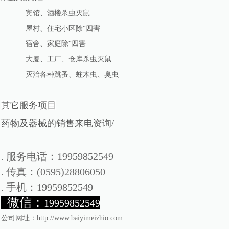
宾馆、酒楼杀虫灭鼠
屋村、住宅小区除“四害
宿舍、家庭除“四害
大厦、工厂、仓库杀虫灭鼠
灭治各种跳蚤、蛀木虫、臭虫
其它服务项目
药物及器械的销售来电资询/
. 服务电话：19959852549
. 传真：(0595)28806050
. 手机：
19959852549
微信：
19959852549
公司网址：http://www.baiyimeizhio.com