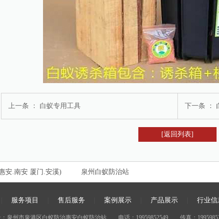
上一条 ：
白蚁专用工具
下一条 ：
[返回列表]
惠安.南安 厦门.安溪)
泉州白蚁防治站
|
服务项目
|
售后服务
|
案例展示
|
产品展示
|
行业信
：泉州市泉港区白蚁防治惠安白蚁防治站 电话：19959852549 传真：19959852