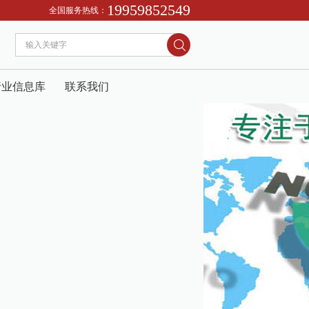
19959852549
以“跟踪白蚁路。2、找出蚁巢、杀灭蚁王、保证根治。3、合同签约、在售后免费跟
全国服务热线：
行业信息库
联系我们